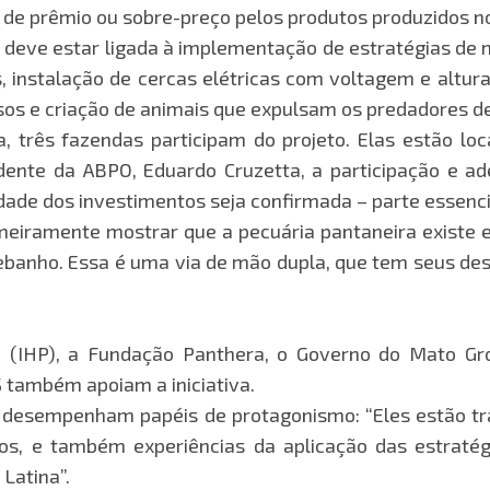
de prêmio ou sobre-preço pelos produtos produzidos no
ia deve estar ligada à implementação de estratégias de 
 instalação de cercas elétricas com voltagem e altura
sos e criação de animais que expulsam os predadores d
 três fazendas participam do projeto. Elas estão lo
dente da ABPO, Eduardo Cruzetta, a participação e a
dade dos investimentos seja confirmada – parte essenci
meiramente mostrar que a pecuária pantaneira existe 
nho. Essa é uma via de mão dupla, que tem seus desaf
 (IHP), a Fundação Panthera, o Governo do Mato Gros
 também apoiam a iniciativa.
ros desempenham papéis de protagonismo: “Eles estão
s, e também experiências da aplicação das estratég
Latina”.