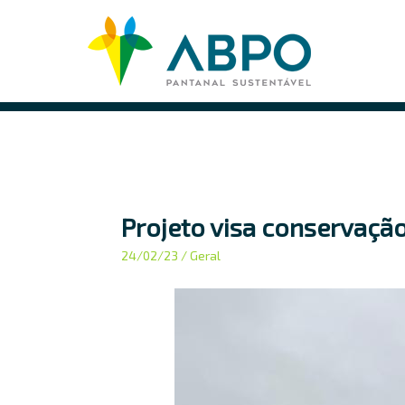
Pular
para
o
conteúdo
principal
Projeto visa conservação
24/02/23
/ Geral