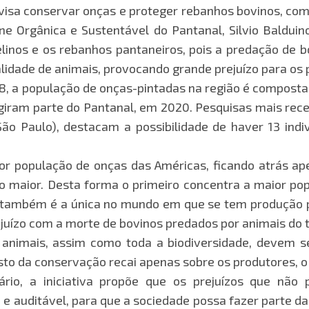
, visa conservar onças e proteger rebanhos bovinos, co
 Orgânica e Sustentável do Pantanal, Silvio Balduino
elinos e os rebanhos pantaneiros, pois a predação de b
alidade de animais, provocando grande prejuízo para os 
, a população de onças-pintadas na região é composta 
ngiram parte do Pantanal, em 2020. Pesquisas mais rec
São Paulo), destacam a possibilidade de haver 13 ind
or população de onças das Américas, ficando atrás ap
o maior. Desta forma o primeiro concentra a maior po
ea também é a única no mundo em que se tem produção
ejuízo com a morte de bovinos predados por animais do t
s animais, assim como toda a biodiversidade, devem 
sto da conservação recai apenas sobre os produtores, 
ário, a iniciativa propõe que os prejuízos que nã
e auditável, para que a sociedade possa fazer parte da 