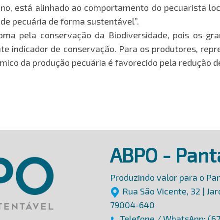
o, está alinhado ao comportamento do pecuarista loc
de pecuária de forma sustentável”.
ioma pela conservação da Biodiversidade, pois os gr
e indicador de conservação. Para os produtores, rep
ômico da produção pecuária é favorecido pela redução de 
ABPO - Pant
Produzindo valor para o Pan
Rua São Vicente, 32 | Ja
79004-640
Telefone / WhatsApp: (6