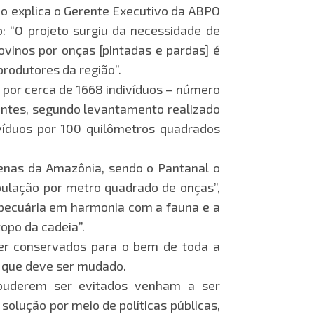
mo explica o Gerente Executivo da ABPO
: “O projeto surgiu da necessidade de
ovinos por onças [pintadas e pardas] é
produtores da região”.
por cerca de 1668 indivíduos – número
entes, segundo levantamento realizado
ivíduos por 100 quilômetros quadrados
enas da Amazônia, sendo o Pantanal o
pulação por metro quadrado de onças”,
 pecuária em harmonia com a fauna e a
opo da cadeia”.
ser conservados para o bem de toda a
o que deve ser mudado.
o puderem ser evitados venham a ser
solução por meio de políticas públicas,