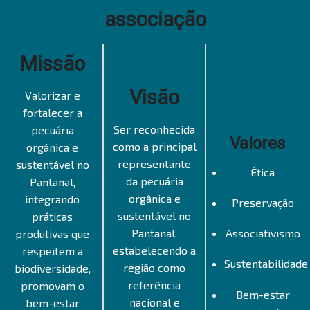
associação
Missão
Visão
Valorizar e
fortalecer a
Ser reconhecida
pecuária
Valores
como a principal
orgânica e
representante
sustentável no
Ética
da pecuária
Pantanal,
orgânica e
integrando
Preservação
sustentável no
práticas
Pantanal,
Associativismo
produtivas que
estabelecendo a
respeitem a
Sustentabilidade
região como
biodiversidade,
referência
promovam o
Bem-estar
nacional e
bem-estar