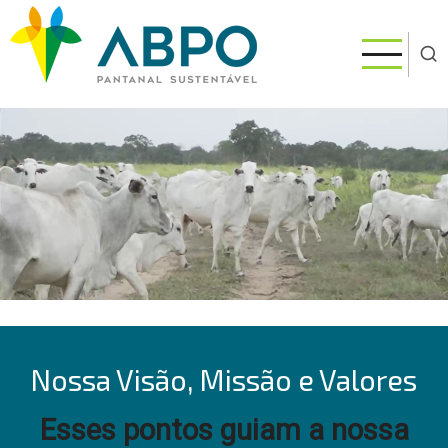
Pular
para
o
conteúdo
principal
Nossa Visão, Missão e Valores
Esses pontos guiam a nossa