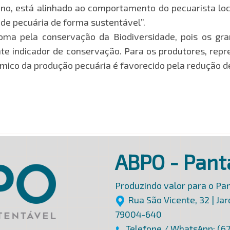
o, está alinhado ao comportamento do pecuarista loc
de pecuária de forma sustentável”.
ioma pela conservação da Biodiversidade, pois os gr
e indicador de conservação. Para os produtores, rep
ômico da produção pecuária é favorecido pela redução de 
ABPO - Pant
Produzindo valor para o Pan
Rua São Vicente, 32 | Ja
79004-640
Telefone / WhatsApp: (6