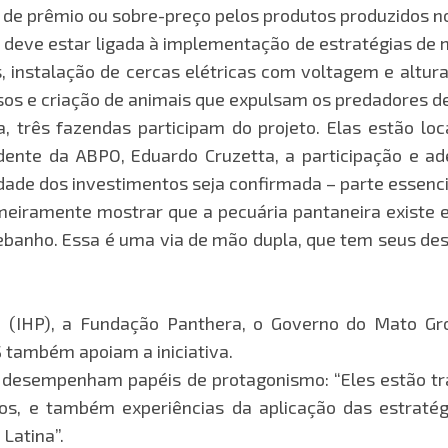
de prêmio ou sobre-preço pelos produtos produzidos no
ia deve estar ligada à implementação de estratégias de 
 instalação de cercas elétricas com voltagem e altura
sos e criação de animais que expulsam os predadores d
 três fazendas participam do projeto. Elas estão lo
dente da ABPO, Eduardo Cruzetta, a participação e a
dade dos investimentos seja confirmada – parte essenci
meiramente mostrar que a pecuária pantaneira existe 
nho. Essa é uma via de mão dupla, que tem seus desaf
 (IHP), a Fundação Panthera, o Governo do Mato Gros
 também apoiam a iniciativa.
ros desempenham papéis de protagonismo: “Eles estão
s, e também experiências da aplicação das estratég
Latina”.