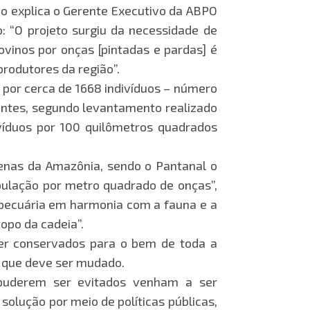
mo explica o Gerente Executivo da ABPO
: “O projeto surgiu da necessidade de
ovinos por onças [pintadas e pardas] é
produtores da região”.
por cerca de 1668 indivíduos – número
entes, segundo levantamento realizado
ivíduos por 100 quilômetros quadrados
enas da Amazônia, sendo o Pantanal o
pulação por metro quadrado de onças”,
 pecuária em harmonia com a fauna e a
opo da cadeia”.
ser conservados para o bem de toda a
o que deve ser mudado.
o puderem ser evitados venham a ser
solução por meio de políticas públicas,