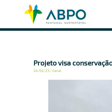
Pular
para
o
conteúdo
principal
Projeto visa conservação
24/02/23
/ Geral