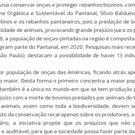
, visa conservar onças e proteger rebanhos bovinos, co
 Orgânica e Sustentável do Pantanal, Silvio Balduino
elinos e os rebanhos pantaneiros, pois a predação de b
alidade de animais, provocando grande prejuízo para os 
, a população de onças-pintadas na região é composta 
ngiram parte do Pantanal, em 2020. Pesquisas mais rec
São Paulo), destacam a possibilidade de haver 13 ind
or população de onças das Américas, ficando atrás ap
o maior. Desta forma o primeiro concentra a maior po
ea também é a única no mundo em que se tem produção
ejuízo com a morte de bovinos predados por animais do t
s animais, assim como toda a biodiversidade, devem 
sto da conservação recai apenas sobre os produtores, 
ário, a iniciativa propõe que os prejuízos que nã
e auditável, para que a sociedade possa fazer parte da 